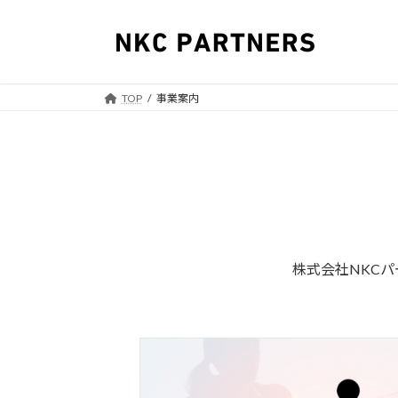
コ
ナ
ン
ビ
テ
ゲ
ン
ー
ツ
シ
TOP
事業案内
へ
ョ
ス
ン
キ
に
ッ
移
プ
動
株式会社NKC