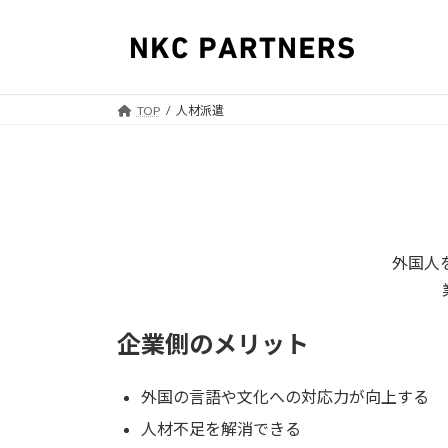
コ
ナ
ン
ビ
テ
ゲ
ン
ー
ツ
シ
TOP
人材派遣
へ
ョ
ス
ン
キ
に
ッ
移
プ
動
外国人
企業側のメリット
外国の言語や文化への対応力が向上する
人材不足を解消できる