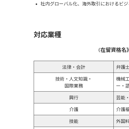
社内グローバル化、海外取引におけるビジ
対応業種
在留資格名
《
法律・会計
弁護
技術・人文知識・
機械
国際業務
ー・
興行
芸能
介護
介護
技能
外国