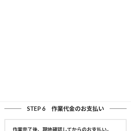
STEP 5 軽清掃
空になった物件を隅々まで清掃いたします。
貴重品を除く全ての荷物を搬出後、長年ご家族がお住ま
いになったお宅を、簡易清掃ではありますがほこり落と
しから拭き掃除まで隅々まで感謝を込めて行います。
※清掃会社ではございませんので清掃に関しては一切料
金を頂いておりません。
STEP 6 作業代金のお支払い
作業完了後、現地確認してからのお支払い。